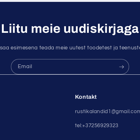
Liitu meie uudiskirjaga
 saa esimesena teada meie uutest toodetest ja teenuste
Email
Kontakt
rustikalandid1@gmail.co
tel:+37256929323