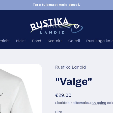
Tere tulemast meie poodi.
valeht
Meist
Pood
Kontakt
Galerii
Rustikaga kal
Rustika Landid
"Valge"
Regular
€29,00
price
Sisaldab käibemaksu
Shipping
cal
Size