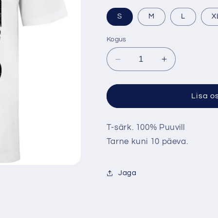
S
M
L
X
Kogus
Decrease
Increase
quantity
quantity
for
for
&quot;Valge&quot;
&quot;Valge
Lisa o
T-särk. 100% Puuvill
Tarne kuni 10 päeva.
Jaga