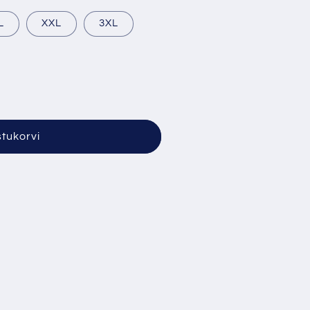
L
XXL
3XL
&quot;
stukorvi